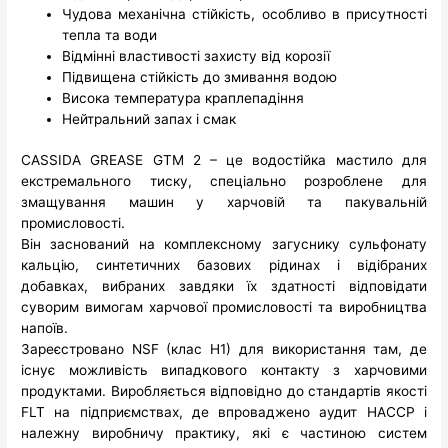
Чудова механічна стійкість, особливо в присутності
тепла та води
Відмінні властивості захисту від корозії
Підвищена стійкість до змивання водою
Висока температура краплепадіння
Нейтральний запах і смак
CASSIDA GREASE GTM 2 – це водостійка мастило для
екстремального тиску, спеціально розроблене для
змащування машин у харчовій та пакувальній
промисловості.
Він заснований на комплексному загуснику сульфонату
кальцію, синтетичних базових рідинах і відібраних
добавках, вибраних завдяки їх здатності відповідати
суворим вимогам харчової промисловості та виробництва
напоїв.
Зареєстровано NSF (клас H1) для використання там, де
існує можливість випадкового контакту з харчовими
продуктами. Виробляється відповідно до стандартів якості
FLT на підприємствах, де впроваджено аудит HACCP і
належну виробничу практику, які є частиною систем