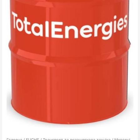
Головна
/
FUCHS
/
Транспорт та позашляхова техніка
/
Моторні