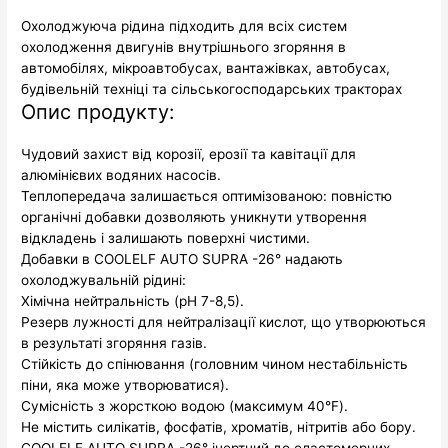
Охолоджуюча рідина підходить для всіх систем
охолодження двигунів внутрішнього згоряння в
автомобілях, мікроавтобусах, вантажівках, автобусах,
будівельній техніці та сільськогосподарських тракторах
Опис продукту:
Чудовий захист від корозії, ерозії та кавітації для
алюмінієвих водяних насосів.
Теплопередача залишається оптимізованою: повністю
органічні добавки дозволяють уникнути утворення
відкладень і залишають поверхні чистими.
Добавки в COOLELF AUTO SUPRA -26° надають
охолоджувальній рідині:
Хімічна нейтральність (рН 7-8,5).
Резерв лужності для нейтралізації кислот, що утворюються
в результаті згоряння газів.
Стійкість до спінювання (головним чином нестабільність
піни, яка може утворюватися).
Сумісність з жорсткою водою (максимум 40°F).
Не містить силікатів, фосфатів, хроматів, нітритів або бору.
COOLELF AUTO SUPRA -26° інертний до еластомерних