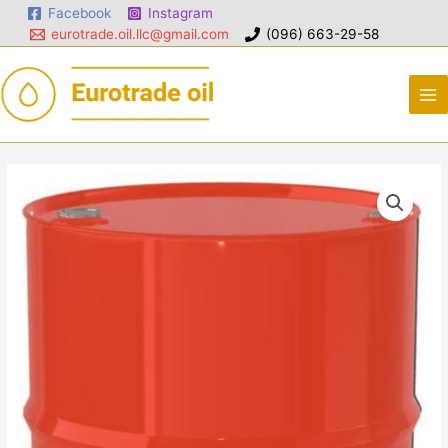
Facebook
Instagram
eurotrade.oil.llc@gmail.com
(096) 663-29-58