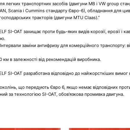
я легких транспортних засобів (двигуни MB і VW group станд
AN, Scania і Cummins стандарту Євро-6), обладнання для цив
огосподарських тракторів (двигуни MTU Claas).”
 SI-OAT захищає проти будь-яких видів корозії, ерозії і кав
ою.
Інтервали заміни антифризу для комерційного транспорту: ві
0 км в залежності від рекомендацій виробника.
LF SI-OAT разработана відповідно до найжорсткіших вимог в
околінь, що передують Євро 6, якщо немає відповідних прот
ний за технологією SI-OAT, обов’язкова промивка двигуна.