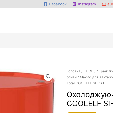
Facebook
Instagram
eur
Головна
/
FUCHS
/
Транспо
оливи
/
Масло для вантажн
Total COOLELF SI-OAT
Охолоджуюча
COOLELF SI