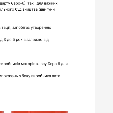
арту Євро-6), так і для важких
ільного будівництва (двигуни
ітації, запобігає утворенню
д 3 до 5 років залежно від
иробників моторів класу Євро 6 для
ипоказань з боку виробника авто.