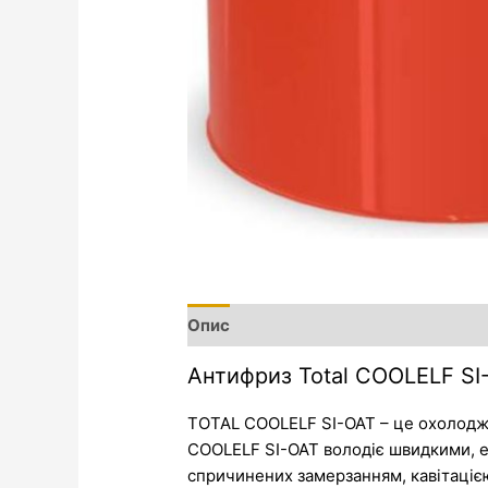
Опис
Додаткова інформація
Антифриз Total COOLELF SI
TOTAL COOLELF SI-OAT – це охолодж
COOLELF SI-OAT володіє швидкими, е
спричинених замерзанням, кавітаціє