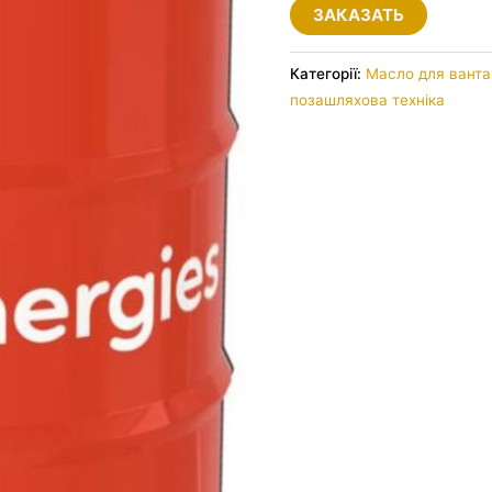
ЗАКАЗАТЬ
Категорії:
Масло для ванта
позашляхова техніка