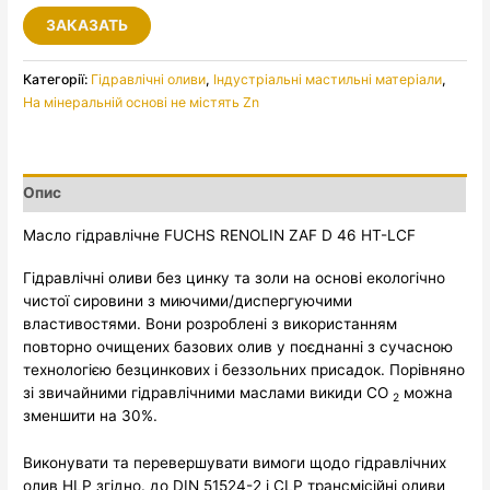
ЗАКАЗАТЬ
Категорії:
Гідравлічні оливи
,
Індустріальні мастильні матеріали
,
На мінеральній основі не містять Zn
Опис
Масло гідравлічне FUCHS RENOLIN ZAF D 46 HT-LCF
Гідравлічні оливи без цинку та золи на основі екологічно
чистої сировини з миючими/диспергуючими
властивостями. Вони розроблені з використанням
повторно очищених базових олив у поєднанні з сучасною
технологією безцинкових і беззольних присадок. Порівняно
зі звичайними гідравлічними маслами викиди CO
можна
2
зменшити на 30%.
Виконувати та перевершувати вимоги щодо гідравлічних
олив HLP згідно. до DIN 51524-2 і CLP трансмісійні оливи