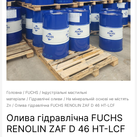
Головна
/
FUCHS
/
Індустріальні мастильні
матеріали
/
Гідравлічні оливи
/
На мінеральній основі не містять
Zn
/ Олива гідравлічна FUCHS RENOLIN ZAF D 46 HT-LCF
Олива гідравлічна FUCHS
RENOLIN ZAF D 46 HT-LCF