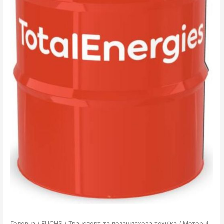
Головна
/
FUCHS
/
Транспорт та позашляхова техніка
/
Моторні