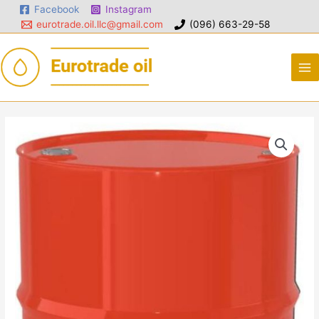
Facebook
Instagram
eurotrade.oil.llc@gmail.com
(096) 663-29-58