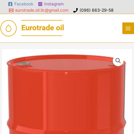
Facebook
Instagram
eurotrade.oil.llc@gmail.com
(096) 663-29-58