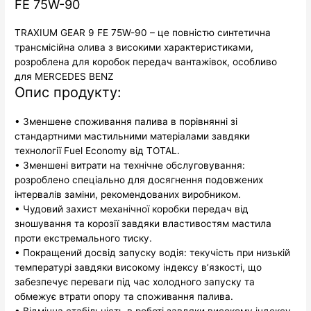
FE 75W-90
TRAXIUM GEAR 9 FE 75W-90 – це повністю синтетична
трансмісійна олива з високими характеристиками,
розроблена для коробок передач вантажівок, особливо
для MERCEDES BENZ
Опис продукту:
• Зменшене споживання палива в порівнянні зі
стандартними мастильними матеріалами завдяки
технології Fuel Economy від TOTAL.
• Зменшені витрати на технічне обслуговування:
розроблено спеціально для досягнення подовжених
інтервалів заміни, рекомендованих виробником.
• Чудовий захист механічної коробки передач від
зношування та корозії завдяки властивостям мастила
проти екстремального тиску.
• Покращений досвід запуску водія: текучість при низькій
температурі завдяки високому індексу в’язкості, що
забезпечує переваги під час холодного запуску та
обмежує втрати опору та споживання палива.
• Відмінна стабільність в роботі завдяки високому індексу