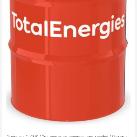
Головна
/
FUCHS
/
Транспорт та позашляхова техніка
/
Моторні